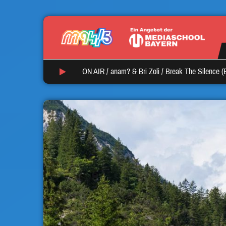
ON AIR /
anam? & Bri Zoli
/
Break The Silence (