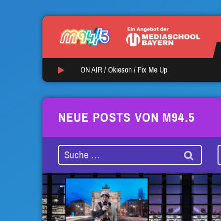
ON AIR /
Okieson
/
Fix Me Up
NEUE POSTS VON M94.5