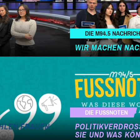
DIE M94.5 NACHRIC
WIR MACHEN NAC
DIE FUSSNOTEN
ÄHLEN FRAUEN
POLITIKVERDROS
?
SIE UND WAS KÖ