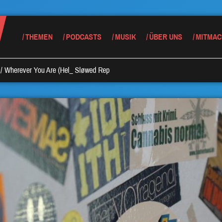
THEMEN
PODCASTS
MUSIK
ÜBER UNS
MITMAC
/
Wherever You Are (Hel_ Sløwed Rep