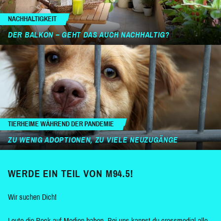
NACHHALTIGKEIT
DER BALKON – GEHT DAS AUCH NACHHALTIG?
TIERHEIME WÄHREND DER PANDEMIE
ZU WENIG ADOPTIONEN, ZU VIELE NEUZUGÄNGE
WERDE EIN TEIL VON M94.5!
Wir suchen Dich!
Leute die Bock auf Medien haben. Bei uns kannst du crossmedial alle