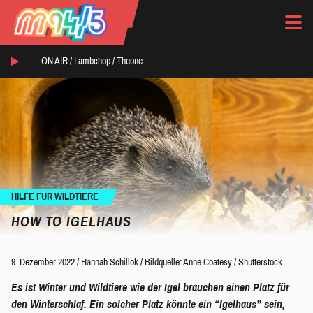
ON AIR /
Lambchop
/
Theone
HILFE FÜR WILDTIERE
HOW TO IGELHAUS
9. Dezember 2022
/
Hannah Schillok
/
Bildquelle: Anne Coatesy / Shutterstock
Es ist Winter und Wildtiere wie der Igel brauchen einen Platz für
den Winterschlaf. Ein solcher Platz könnte ein “Igelhaus” sein,