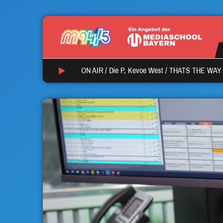
ON AIR /
Die P, Kevoe West
/
THATS THE WAY