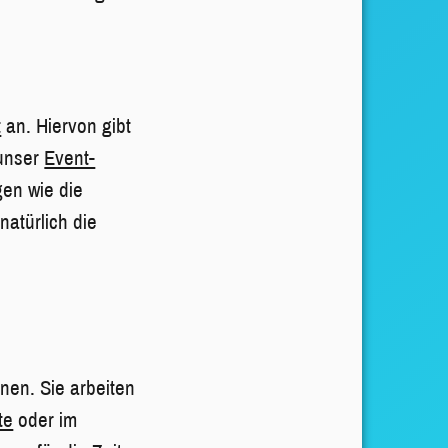
t
an. Hiervon gibt
 unser
Event-
gen wie die
atürlich die
nen. Sie arbeiten
te
oder im