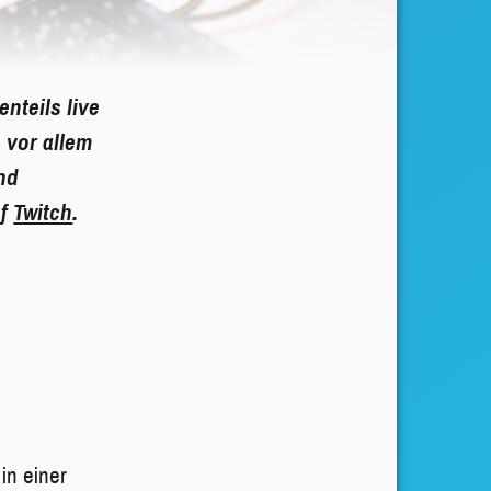
nteils live
 vor allem
nd
uf
Twitch
.
in einer