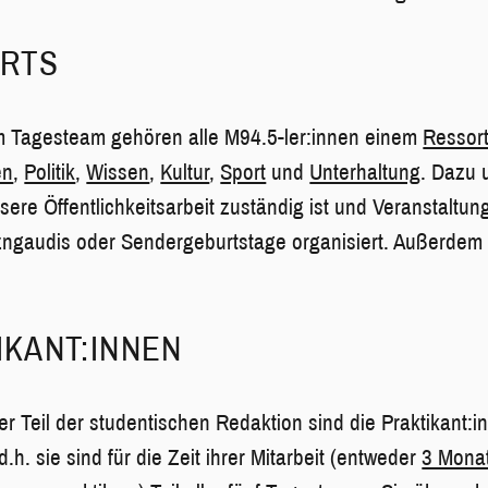
ORTS
im Tagesteam gehören alle M94.5-ler:innen einem
Ressor
en
,
Politik
,
Wissen
,
Kultur
,
Sport
und
Unterhaltung
. Dazu
nsere Öffentlichkeitsarbeit zuständig ist und Veranstaltun
ngaudis oder Sendergeburtstage organisiert. Außerdem n
IKANT:INNEN
r Teil der studentischen Redaktion sind die Praktikant:in
d.h. sie sind für die Zeit ihrer Mitarbeit (entweder
3 Mona