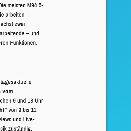
 Die meisten M94.5-
ie arbeiten
nächst zwei
tarbeitende – und
eren Funktionen.
 tagesaktuelle
n vom
chen 9 und 18 Uhr
cht”
von 9 bis 11
views und Live-
sik zuständig.