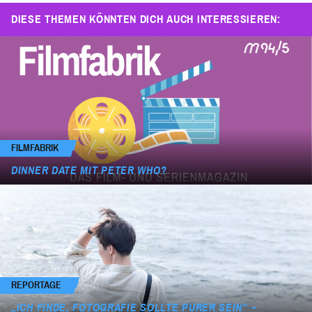
DIESE THEMEN KÖNNTEN DICH AUCH INTERESSIEREN:
FILMFABRIK
DINNER DATE MIT PETER WHO?
REPORTAGE
„ICH FINDE, FOTOGRAFIE SOLLTE PURER SEIN“ –