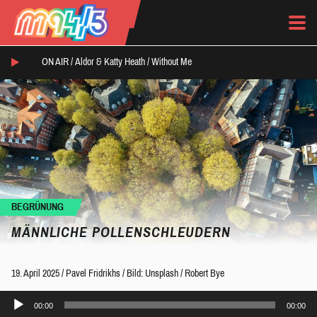
ON AIR /
Aldor & Katty Heath
/
Without Me
BEGRÜNUNG
MÄNNLICHE POLLENSCHLEUDERN
19. April 2025
/
Pavel Fridrikhs
/
Bild: Unsplash / Robert Bye
Audio-
00:00
00:00
Player