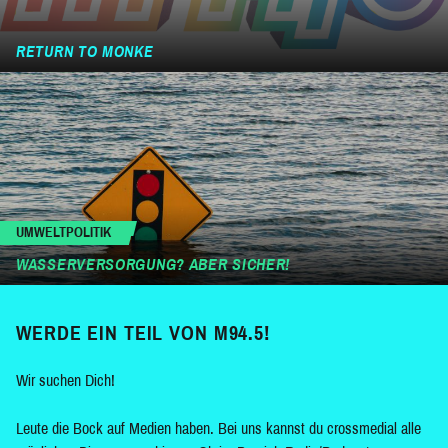
RETURN TO MONKE
UMWELTPOLITIK
WASSERVERSORGUNG? ABER SICHER!
WERDE EIN TEIL VON M94.5!
Wir suchen Dich!
Leute die Bock auf Medien haben. Bei uns kannst du crossmedial alle