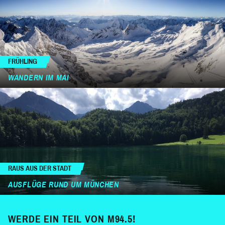
FRÜHLING
WANDERN IM MAI
RAUS AUS DER STADT
AUSFLÜGE RUND UM MÜNCHEN
WERDE EIN TEIL VON M94.5!