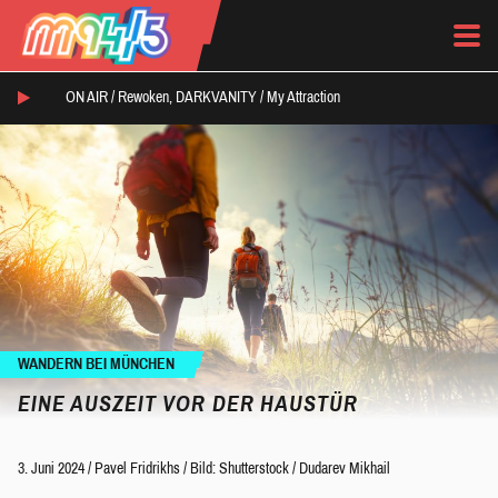
ON AIR /
Rewoken, DARKVANITY
/
My Attraction
WANDERN BEI MÜNCHEN
EINE AUSZEIT VOR DER HAUSTÜR
3. Juni 2024
/
Pavel Fridrikhs
/
Bild: Shutterstock / Dudarev Mikhail