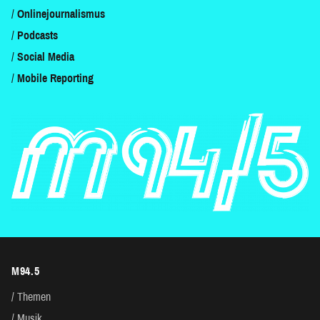
Onlinejournalismus
Podcasts
Social Media
Mobile Reporting
M94.5
Themen
Musik