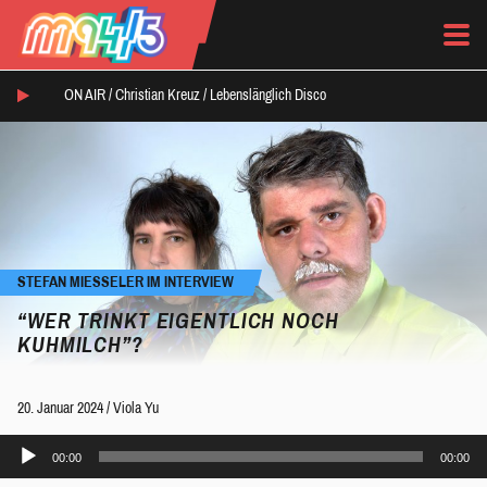
ON AIR /
Christian Kreuz
/
Lebenslänglich Disco
STEFAN MIESSELER IM INTERVIEW
“WER TRINKT EIGENTLICH NOCH
KUHMILCH”?
20. Januar 2024
/
Viola Yu
Audio-
00:00
00:00
Player