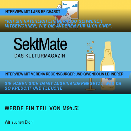
INTERVIEW MIT LARS REICHARDT
“ICH BIN NATÜRLICH EIN GENAUSO SCHWERER
MITBEWOHNER, WIE DIE ANDEREN FÜR MICH SIND”.
INTERVIEW MIT VERENA REGENSBURGER UND GWENDOLIN LEHNERER
SIE HABEN SICH DAMIT AUSEINANDERGESETZT, WAS DA
SO KREUCHT UND FLEUCHT.
WERDE EIN TEIL VON M94.5!
Wir suchen Dich!