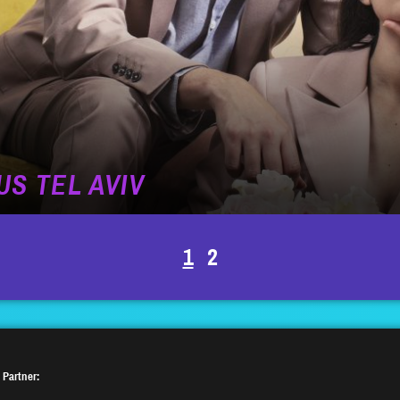
S TEL AVIV
1
2
 Partner: