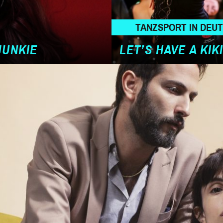
TANZSPORT IN DEU
JUNKIE
LET’S HAVE A KIKI