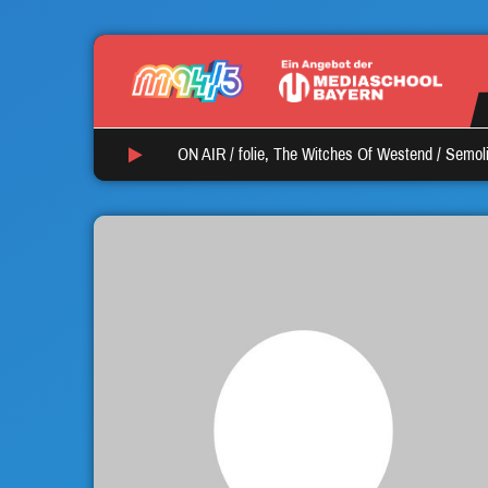
ON AIR /
folie, The Witches Of Westend
/
Semoli