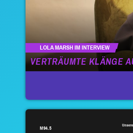
LOLA MARSH IM INTERVIEW
VERTRÄUMTE KLÄNGE AU
SEITENNUMMERIERUNG
DER
BEITRÄGE
Unsere
M94.5