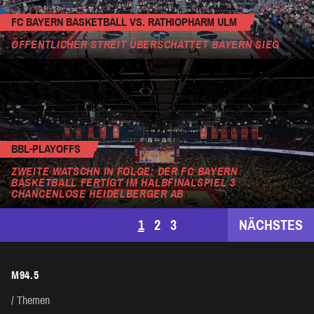
FC BAYERN BASKETBALL VS. RATHIOPHARM ULM
ÖFFENTLICHER STREIT ÜBERSCHATTET BAYERN SIEG
BBL-PLAYOFFS
ZWEITE WATSCHN IN FOLGE: DER FC BAYERN
BASKETBALL FERTIGT IM HALBFINALSPIEL 3
CHANCENLOSE HEIDELBERGER AB
SEITENNUMMERIERUNG
1
2
3
NÄCHSTES
DER
M94.5
BEITRÄGE
Themen