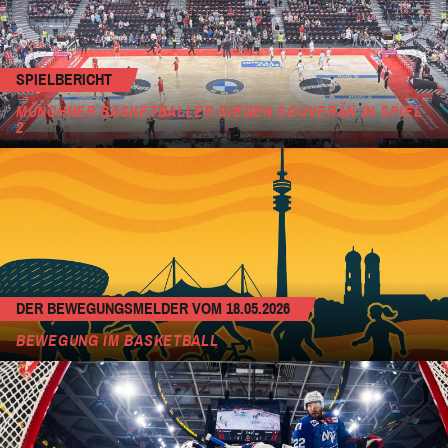
SPIELBERICHT
MÜNCHNER BASKETBALLER SIEGEN SOUVERÄN IN SPIEL
2
DER BEWEGUNGSMELDER VOM 18.05.2026
BEWEGUNG IM BASKETBALL