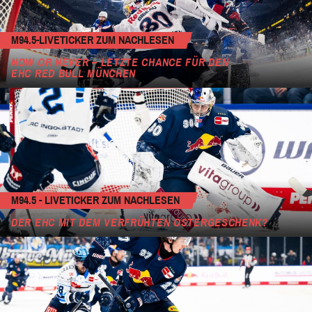
M94.5-LIVETICKER ZUM NACHLESEN
NOW OR NEVER – LETZTE CHANCE FÜR DEN
EHC RED BULL MÜNCHEN
M94.5 - LIVETICKER ZUM NACHLESEN
DER EHC MIT DEM VERFRÜHTEN OSTERGESCHENK?