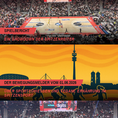
SPIELBERICHT
EIN SHOWDOWN DER SPITZENREITER
DER BEWEGUNGSMELDER VOM 01.06.2026
ÜBER SPORTSCHIESSEN UND VEGANE ERNÄHRUNG IM S
PITZENSPORT