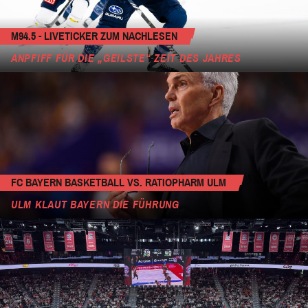
M94.5 - LIVETICKER ZUM NACHLESEN
ANPFIFF FÜR DIE „GEILSTE“ ZEIT DES JAHRES
FC BAYERN BASKETBALL VS. RATIOPHARM ULM
ULM KLAUT BAYERN DIE FÜHRUNG