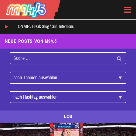
ON AIR /
Freak Slug
/
Girl, Intentions
NEUE POSTS VON M94.5
LOS