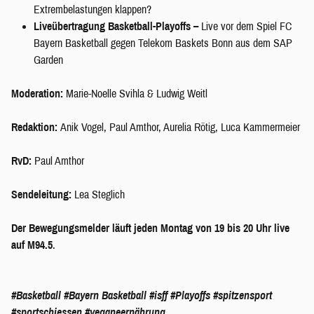
Extrembelastungen klappen?
Liveübertragung Basketball-Playoffs –
Live vor dem Spiel FC
Bayern Basketball gegen Telekom Baskets Bonn aus dem SAP
Garden
Moderation:
Marie-Noelle Svihla & Ludwig Weitl
Redaktion:
Anik Vogel, Paul Amthor, Aurelia Rötig, Luca Kammermeier
RvD:
Paul Amthor
Sendeleitung:
Lea Steglich
Der Bewegungsmelder läuft jeden Montag von 19 bis 20 Uhr live
auf M94.5
.
#Basketball
#Bayern Basketball
#isff
#Playoffs
#spitzensport
#sportschiessen
#veganeernährung