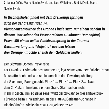
7. Januar 2026
/
Marie-Noelle Svihla
und
Lars Willeitner
/
Bild: M94.5 / Marie-
Noelle Svihla
In Bischofshofen findet mit dem Dreikönigsspringen
auch bei der diesjährigen 74.
Vierschanzentournee das Grande Finale statt. Nur einem scheint in
diesem Jahr keiner das Wasser reichen zu können: Domen(ator)
Prevc. Mit einem satten Punktevorsprung in der Tournee-
Gesamtwertung und ”Aufwind” aus den letzten
drei Springen möchte er sich den Goldadler krallen.
Der Slowene Domen Prevc reist
als Favorit zur Vierschanzentournee an, legt seine ganz persönliche Prevc
Messlatte hoch und wird schlussendlich den Erwartungshaltung
der Skisprung-Fans gerecht. Platz 1… Platz 1… Platz 2… Nach
dem 2. Platz in Innsbruck ist ein Grand Slam schon nicht
mehr möglich. Um so gelassener wirkt der 26-Jährige Gesamtweltcup-
Führende beim Finalspringen an der Paul-Außerleitner-Schanze in
Bischofshofen. Vielleicht etwas zu gelassen? Am