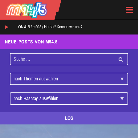
ON AIR /
m945
/
Hörbar² Kennen wir uns?
NEUE POSTS VON M94.5
LOS