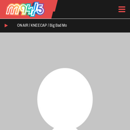
ON AIR /
KNEECAP
/
Big Bad Mo