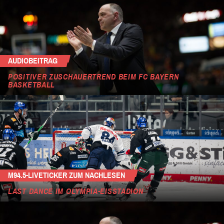
AUDIOBEITRAG
POSITIVER ZUSCHAUERTREND BEIM FC BAYERN
BASKETBALL
M94.5-LIVETICKER ZUM NACHLESEN
LAST DANCE IM OLYMPIA-EISSTADION