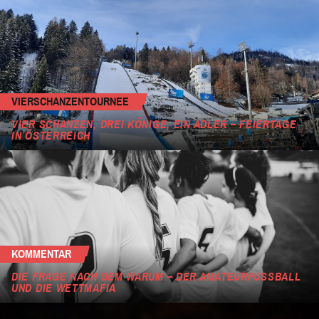
VIERSCHANZENTOURNEE
VIER SCHANZEN, DREI KÖNIGE, EIN ADLER – FEIERTAGE
IN ÖSTERREICH
KOMMENTAR
DIE FRAGE NACH DEM WARUM – DER AMATEURFUSSBALL U
ND DIE WETTMAFIA