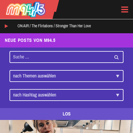
ON AIR /
The Flirtations
/
Stronger Than Her Love
NEUE POSTS VON M94.5
LOS