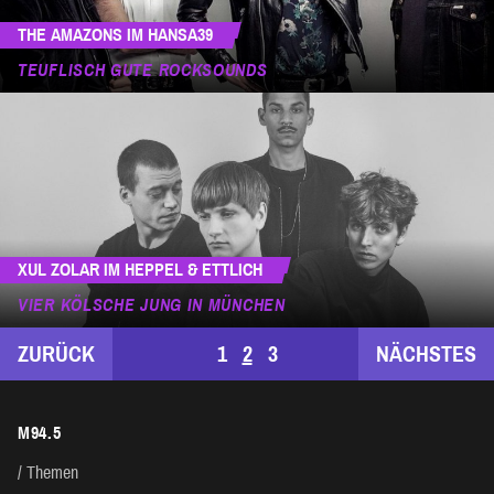
THE AMAZONS IM HANSA39
TEUFLISCH GUTE ROCKSOUNDS
XUL ZOLAR IM HEPPEL & ETTLICH
VIER KÖLSCHE JUNG IN MÜNCHEN
SEITENNUMMERIERUNG
ZURÜCK
1
2
3
NÄCHSTES
DER
M94.5
BEITRÄGE
Themen