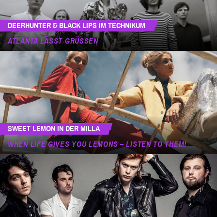
DEERHUNTER & BLACK LIPS IM TECHNIKUM
ATLANTA LÄSST GRÜSSEN
SWEET LEMON IN DER MILLA
WHEN LIFE GIVES YOU LEMONS – LISTEN TO THEM!