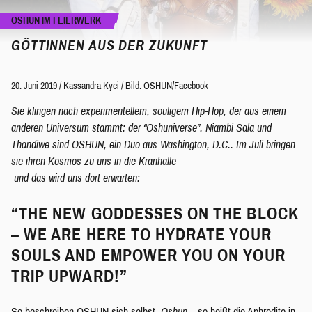
OSHUN IM FEIERWERK
GÖTTINNEN AUS DER ZUKUNFT
20. Juni 2019
/
Kassandra Kyei
/
Bild: OSHUN/Facebook
Sie klingen nach experimentellem, souligem Hip-Hop, der aus einem
anderen Universum stammt: der “Oshuniverse”. Niambi Sala und
Thandiwe sind OSHUN, ein Duo aus Washington, D.C.. Im Juli bringen
sie ihren Kosmos zu uns in die Kranhalle –
und das wird uns dort erwarten:
“THE NEW GODDESSES ON THE BLOCK
– WE ARE HERE TO HYDRATE YOUR
SOULS AND EMPOWER YOU ON YOUR
TRIP UPWARD!”
So beschreiben
OSHUN
sich selbst.
Oshun
– so heißt die Aphrodite in