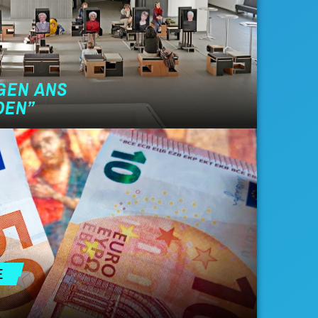
GEN ANS
DEN”
E