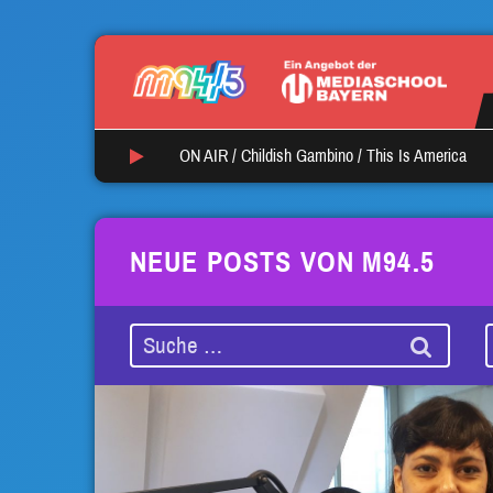
ON AIR /
Childish Gambino
/
This Is America
NEUE POSTS VON M94.5