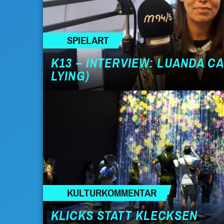
SPIELART
K13 – INTERVIEW: LUANDA C
LYING)
KULTURKOMMENTAR
KLICKS STATT KLECKSEN