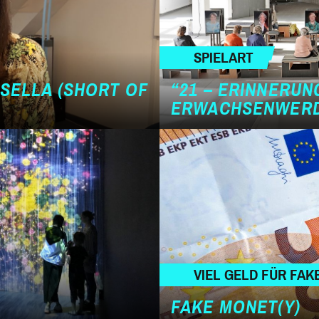
SPIELART
ASELLA (SHORT OF
“21 – ERINNERUN
ERWACHSENWER
VIEL GELD FÜR FAK
FAKE MONET(Y)