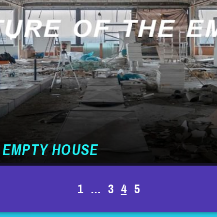
 EMPTY HOUSE
1
…
3
4
5