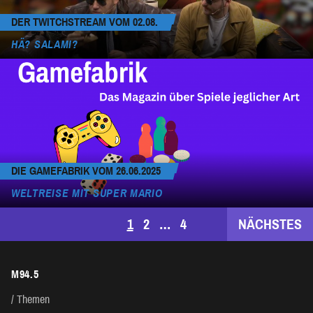
DER TWITCHSTREAM VOM 02.08.
HÄ? SALAMI?
DIE GAMEFABRIK VOM 26.06.2025
WELTREISE MIT SUPER MARIO
SEITENNUMMERIERUNG
1
2
…
4
NÄCHSTES
DER
M94.5
BEITRÄGE
Themen