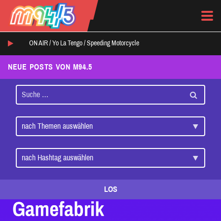
ON AIR /
Yo La Tengo
/
Speeding Motorcycle
NEUE POSTS VON M94.5
LOS