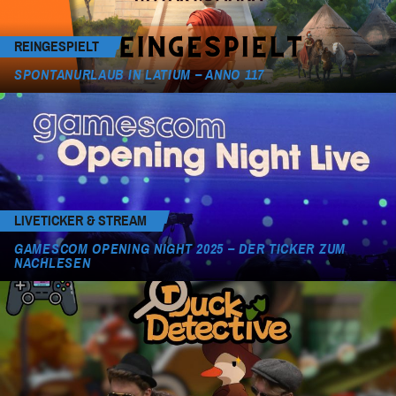
REINGESPIELT
SPONTANURLAUB IN LATIUM – ANNO 117
LIVETICKER & STREAM
GAMESCOM OPENING NIGHT 2025 – DER TICKER ZUM
NACHLESEN