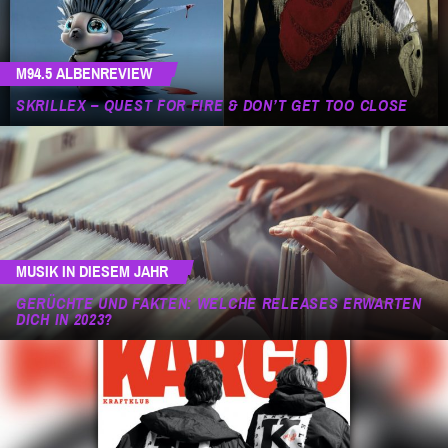
M94.5 ALBENREVIEW
SKRILLEX – QUEST FOR FIRE & DON’T GET TOO CLOSE
MUSIK IN DIESEM JAHR
GERÜCHTE UND FAKTEN: WELCHE RELEASES ERWARTEN
DICH IN 2023?