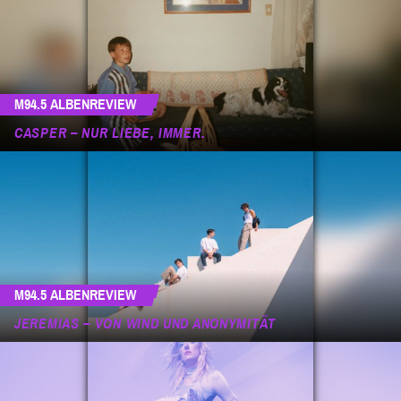
M94.5 ALBENREVIEW
CASPER – NUR LIEBE, IMMER.
M94.5 ALBENREVIEW
JEREMIAS – VON WIND UND ANONYMITÄT