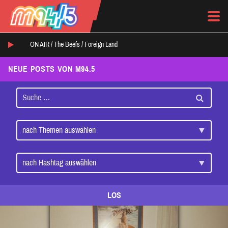
ON AIR /
The Beefs
/
Foreign Land
NEUE POSTS VON M94.5
LOS