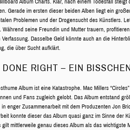
 Billboard Album Charts. Klar, nach einem Todesfall stei
nen. Gerade im ersten dieser beiden Alben liegt ein große
alen Problemen und der Drogensucht des Künstlers. Letz
. Während seine Freundin und Mutter trauern, profitieren
 Verfassung. Dasselbe Geld könnte auch an die Hinterb
ng, die über Sucht aufklärt.
DONE RIGHT – EIN BISSCHE
osthume Album ist eine Katastrophe. Mac Millers “Circles”
:innen und Fans zugleich gelobt. Das Album entstand grö
d in enger Zusammenarbeit mit dem Produzenten Jon Bri
eit konnte dieser das Album quasi ganz im Sinne der K
 gilt mittlerweile genau dieses Album als das wichtigste M