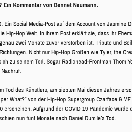
n? Ein Kommentar von Bennet Neumann.
: Ein Social Media-Post auf dem Account von Jasmine Du
ie Hip-Hop Welt. In ihrem Post erklärt sie, dass ihr Ehe
enau zwei Monate zuvor verstorben ist. Tribute und Be
ichtungen. Nicht nur Hip-Hop Größen wie Tyler, the Cre
sich zu seinem Tod. Sogar Radiohead-Frontman Thom Yor
 Nachruf.
m Tod des Künstlers, am siebten Mai diesen Jahres ersc
uper What?” von der Hip-Hop Supergroup Czarface & MF
020 erscheinen. Aufgrund der COVID-19 Pandemie wurde d
schien nun fünf Monate nach Daniel Dumile’s Tod.