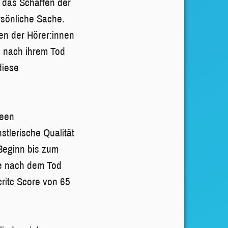
t das Schaffen der
rsönliche Sache.
ren der Hörer:innen
n nach ihrem Tod
diese
deen
stlerische Qualität
 Beginn bis zum
te nach dem Tod
itc Score von 65