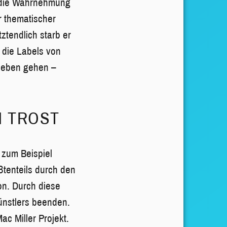
gt die Wahrnehmung
r thematischer
tendlich starb er
 die Labels von
lieben gehen –
N TROST
 zum Beispiel
ßtenteils durch den
on. Durch diese
ünstlers beenden.
ac Miller Projekt.