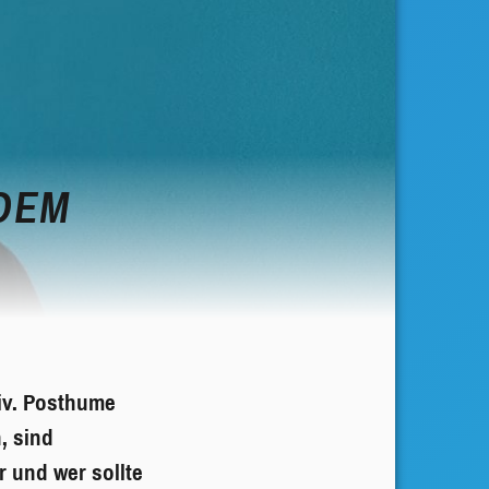
DEM
tiv. Posthume
, sind
r und wer sollte