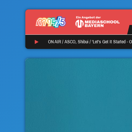
ON AIR /
ASCO, Shibui
/
'Let's Get It Started - 