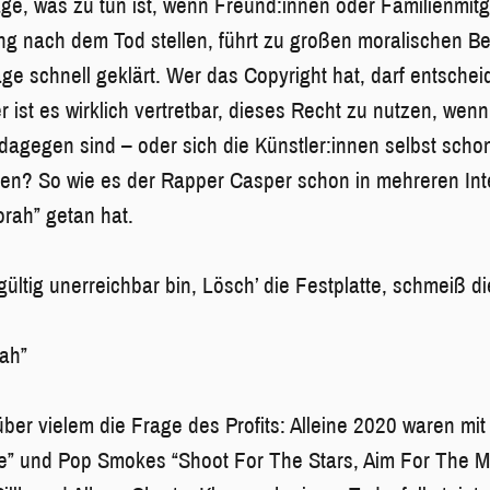
ge, was zu tun ist, wenn Freund:innen oder Familienmitg
ung nach dem Tod stellen, führt zu großen moralischen 
age schnell geklärt. Wer das Copyright hat, darf entschei
r ist es wirklich vertretbar, dieses Recht zu nutzen, wenn
 dagegen sind – oder sich die Künstler:innen selbst scho
en? So wie es der Rapper Casper schon in mehreren Int
rah” getan hat.
ültig unerreichbar bin, Lösch’ die Festplatte, schmeiß d
rah”
über vielem die Frage des Profits: Alleine 2020 waren mit
e” und Pop Smokes “Shoot For The Stars, Aim For The M