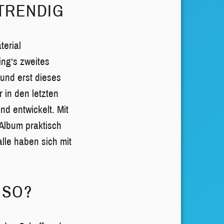
 TRENDIG
terial
ing‘s zweites
und erst dieses
 in den letzten
d entwickelt. Mit
 Album praktisch
lle haben sich mit
ESO?