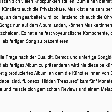
sen sich vielen Kritikpunkten stellen. Zum einen betriff
s Künstlers auch die Privatsphäre. Musik ist eine sehr pe
g, an dem gearbeitet wird, soll letztendlich auch die Oh
 Songs nun auf dem Album landen, können Musiker:inne
tscheiden. Es hat eine fast voyeuristische Komponente, 
als fertigen Song zu präsentieren.
die Frage nach der Qualität. Demos und unfertige Songi
als fertiges Album zu präsentieren wird nie dieselbe kün
fertig produziertes Album, an dem die Künstler:innen von
 dabei sind. “Lioness: Hidden Treasures” kam fünf Mona
 und musste sich gemischten Reviews und einem Metacr