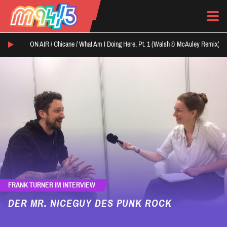
ON AIR /
Chicane
/
What Am I Doing Here, Pt. 1 (Walsh & McAuley Remix)
FRANK TURNER IM INTERVIEW
DER MR. NICEGUY DES PUNK ROCK