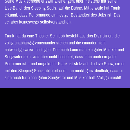
Seine Musik schreibt er zwar alleine, geht aber meistens mit seiner
Live-Band, den Sleeping Souls, auf die Bühne. Mittlerweile hat Frank
erkannt, dass Performance ein riesiger Bestandteil des Jobs ist. Das
sei aber keineswegs selbstverständlich.
Frank hat da eine Theorie: Sein Job besteht aus drei Disziplinen, die
völlig unabhängig voneinander stehen und die einander nicht
notwendigerweise bedingen. Demnach kann man ein guter Musiker und
Songwriter sein, was aber nicht bedeutet, dass man auch ein guter
Performer ist – und umgekehrt. Frank ist stolz auf die Live-Show, die er
mit den Sleeping Souls abliefert und man merkt ganz deutlich, dass er
sich auch für einen guten Songwriter und Musiker hält. Völlig zurecht!