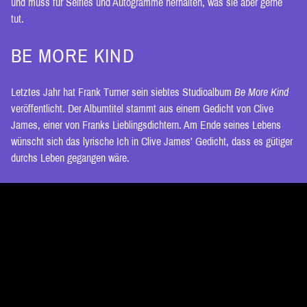
und muss für Selfies und Autogramme herhalten, was sie aber gerne
tut.
BE MORE KIND
Letztes Jahr hat Frank Turner sein siebtes Studioalbum
Be More Kind
veröffentlicht. Der Albumtitel stammt aus einem Gedicht von Clive
James, einer von Franks Lieblingsdichtern. Am Ende seines Lebens
wünscht sich das lyrische Ich in Clive James’ Gedicht, dass es gütiger
durchs Leben gegangen wäre.