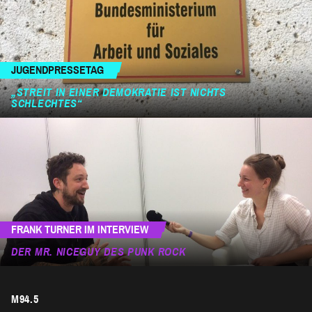
JUGENDPRESSETAG
„STREIT IN EINER DEMOKRATIE IST NICHTS
SCHLECHTES“
FRANK TURNER IM INTERVIEW
DER MR. NICEGUY DES PUNK ROCK
M94.5