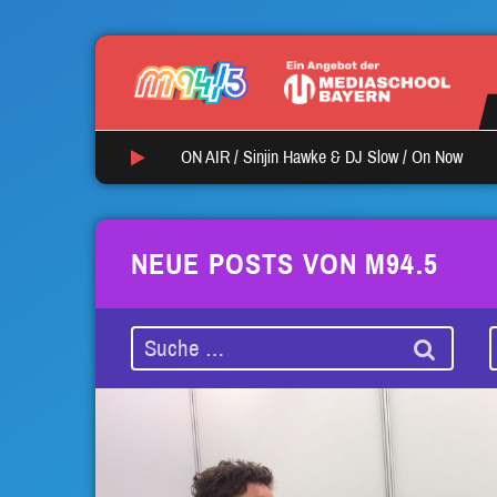
ON AIR /
Sinjin Hawke & DJ Slow
/
On Now
NEUE POSTS VON M94.5