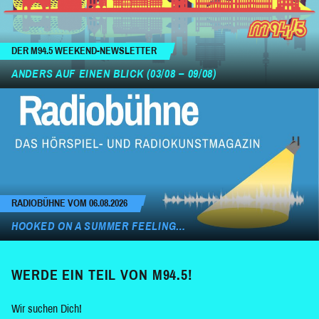
DER M94.5 WEEKEND-NEWSLETTER
ANDERS AUF EINEN BLICK (03/08 – 09/08)
RADIOBÜHNE VOM 06.08.2026
HOOKED ON A SUMMER FEELING…
WERDE EIN TEIL VON M94.5!
Wir suchen Dich!