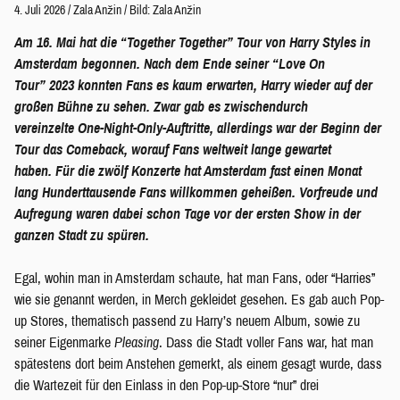
4. Juli 2026
/
Zala Anžin
/
Bild: Zala Anžin
Am 16. Mai hat die “Together Together” Tour von Harry Styles in
Amsterdam begonnen. Nach dem Ende seiner “Love On
Tour” 2023 konnten Fans es kaum erwarten, Harry wieder auf der
großen Bühne zu sehen. Zwar gab es zwischendurch
vereinzelte One-Night-Only-Auftritte, allerdings war der Beginn der
Tour das Comeback, worauf Fans weltweit lange gewartet
haben. Für die zwölf Konzerte hat Amsterdam fast einen Monat
lang Hunderttausende Fans willkommen geheißen. Vorfreude und
Aufregung waren dabei schon Tage vor der ersten Show in der
ganzen Stadt zu spüren.
Egal, wohin man in Amsterdam schaute, hat man Fans, oder “Harries”
wie sie genannt werden, in Merch gekleidet gesehen. Es gab auch Pop-
up Stores, thematisch passend zu Harry’s neuem Album, sowie zu
seiner Eigenmarke
Pleasing
. Dass die Stadt voller Fans war, hat man
spätestens dort beim Anstehen gemerkt, als einem gesagt wurde, dass
die Wartezeit für den Einlass in den Pop-up-Store “nur” drei