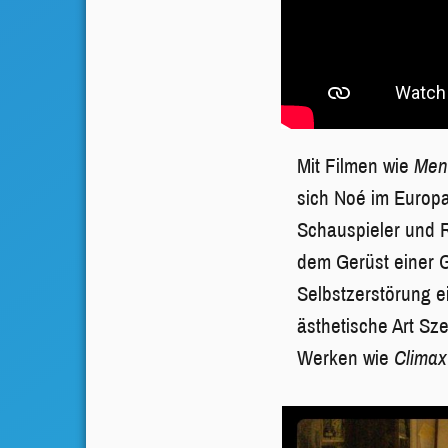
Mit Filmen wie
Men
sich Noé im Europ
Schauspieler und R
dem Gerüst einer G
Selbstzerstörung ei
ästhetische Art Sz
Werken wie
Climax