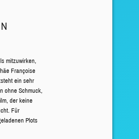
EN
ls mitzuwirken,
phäe Françoise
tsteht ein sehr
hen ohne Schmuck,
ilm, der keine
cht. Für
geladenen Plots