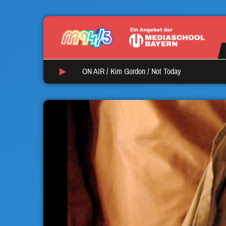
ON AIR /
Kim Gordon
/
Not Today