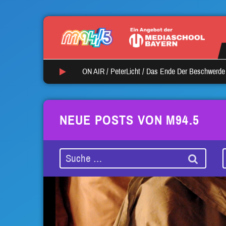
ON AIR /
PeterLicht
/
Das Ende Der Beschwerde 
NEUE POSTS VON M94.5