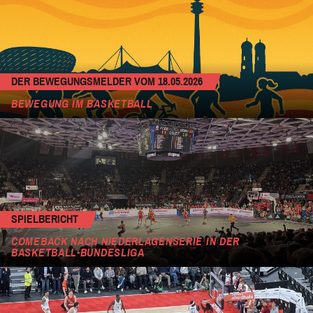
DER BEWEGUNGSMELDER VOM 18.05.2026
BEWEGUNG IM BASKETBALL
SPIELBERICHT
COMEBACK NACH NIEDERLAGENSERIE IN DER
BASKETBALL-BUNDESLIGA