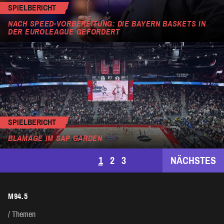
SPIELBERICHT
NACH SPEED-VORBEREITUNG: DIE BAYERN BASKETS IN
DER EUROLEAGUE GEFORDERT
SPIELBERICHT
BLAMAGE IM SAP GARDEN
SEITENNUMMERIERUNG
1
2
3
NÄCHSTES
DER
M94.5
BEITRÄGE
Themen