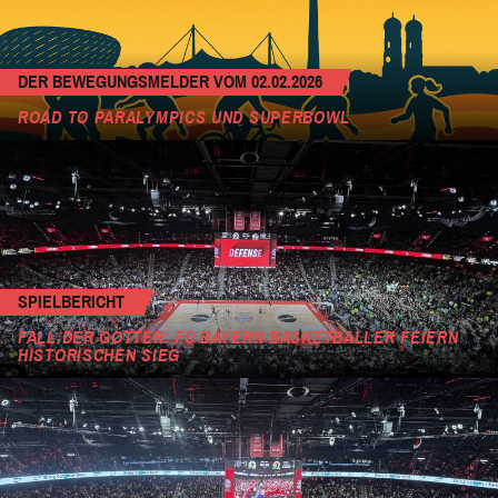
DER BEWEGUNGSMELDER VOM 02.02.2026
ROAD TO PARALYMPICS UND SUPERBOWL
SPIELBERICHT
FALL DER GÖTTER: FC BAYERN BASKETBALLER FEIERN
HISTORISCHEN SIEG