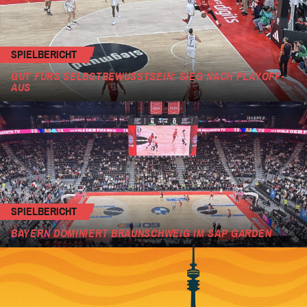
SPIELBERICHT
GUT FÜRS SELBSTBEWUSSTSEIN: SIEG NACH PLAYOFF-
AUS
SPIELBERICHT
BAYERN DOMINIERT BRAUNSCHWEIG IM SAP GARDEN