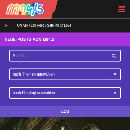
ON AIR /
Lou Reed
/
Satellite Of Love
NEUE POSTS VON M94.5
LOS