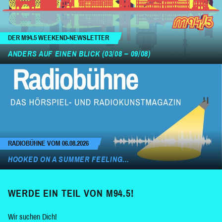
DER M94.5 WEEKEND-NEWSLETTER
ANDERS AUF EINEN BLICK (03/08 – 09/08)
RADIOBÜHNE VOM 06.08.2026
HOOKED ON A SUMMER FEELING…
WERDE EIN TEIL VON M94.5!
Wir suchen Dich!