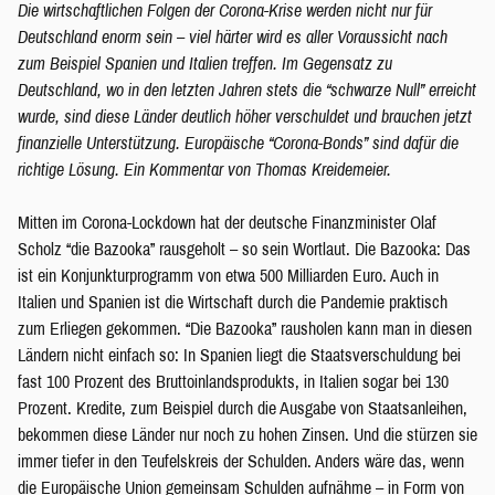
Die wirtschaftlichen Folgen der Corona-Krise werden nicht nur für
Deutschland enorm sein – viel härter wird es aller Voraussicht nach
zum Beispiel Spanien und Italien treffen. Im Gegensatz zu
Deutschland, wo in den letzten Jahren stets die “schwarze Null” erreicht
wurde, sind diese Länder deutlich höher verschuldet und brauchen jetzt
finanzielle Unterstützung. Europäische “Corona-Bonds” sind dafür die
richtige Lösung. Ein Kommentar von Thomas Kreidemeier.
Mitten im Corona-Lockdown hat der deutsche Finanzminister Olaf
Scholz “die Bazooka” rausgeholt – so sein Wortlaut. Die Bazooka: Das
ist ein Konjunkturprogramm von etwa 500 Milliarden Euro. Auch in
Italien und Spanien ist die Wirtschaft durch die Pandemie praktisch
zum Erliegen gekommen. “Die Bazooka” rausholen kann man in diesen
Ländern nicht einfach so: In Spanien liegt die Staatsverschuldung bei
fast 100 Prozent des Bruttoinlandsprodukts, in Italien sogar bei 130
Prozent. Kredite, zum Beispiel durch die Ausgabe von Staatsanleihen,
bekommen diese Länder nur noch zu hohen Zinsen. Und die stürzen sie
immer tiefer in den Teufelskreis der Schulden. Anders wäre das, wenn
die Europäische Union gemeinsam Schulden aufnähme – in Form von