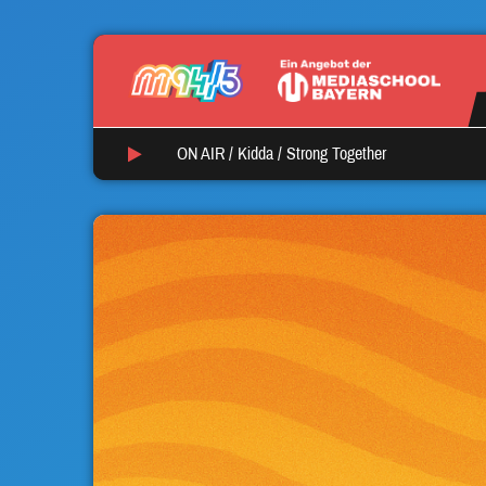
ON AIR /
Kidda
/
Strong Together