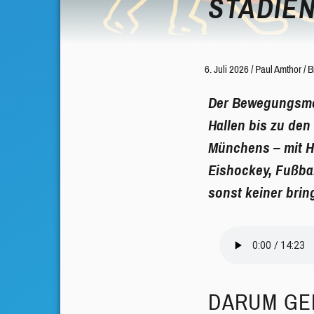
STADIEN
6. Juli 2026
/
Paul Amthor
/
B
Der Bewegungsmel
Hallen bis zu den
Münchens – mit He
Eishockey, Fußbal
sonst keiner brin
DARUM GE