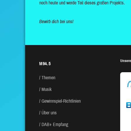
noch heute und werde Teil dieses großen Projekts.
Bewirb dich bei uns!
Unsere
M94.5
Themen
Musik
Gewinnspiel-Richtlinien
Über uns
DAB+ Empfang