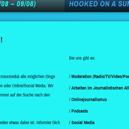
08 – 09/08)
HOOKED ON A SU
!
Bei uns gibt es:
crossmedial alle möglichen Dinge
Moderation (Radio/TV/Video/Pod
o oder Online/Social Media. Wir
Arbeiten im Journalistischen Al
d immer auf der Suche nach den
Onlinejournalismus
Podcasts
jeden etwas dabei ist. Informier Dich
Social Media