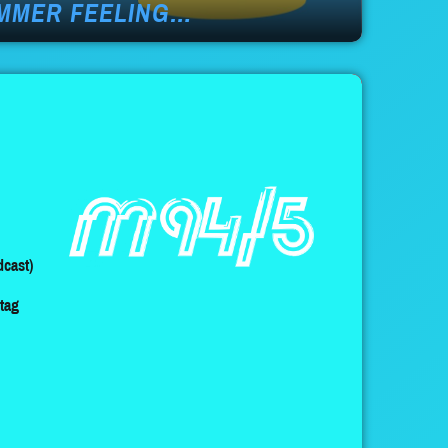
MMER FEELING…
cast)
ltag