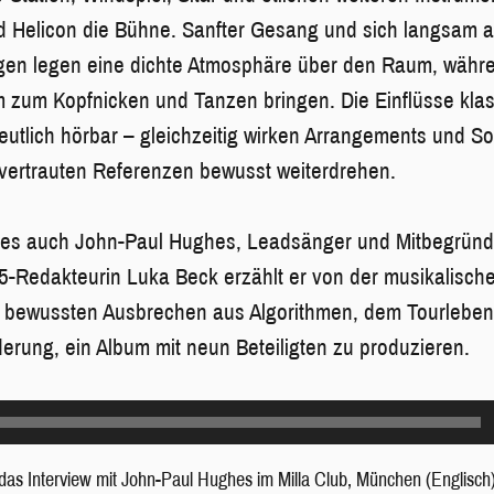
d Helicon die Bühne. Sanfter Gesang und sich langsam 
gen legen eine dichte Atmosphäre über den Raum, währe
 zum Kopfnicken und Tanzen bringen. Die Einflüsse kla
eutlich hörbar – gleichzeitig wirken Arrangements und S
 vertrauten Referenzen bewusst weiterdrehen.
t es auch John-Paul Hughes, Leadsänger und Mitbegründ
5-Redakteurin Luka Beck erzählt er von der musikalisc
 bewussten Ausbrechen aus Algorithmen, dem Tourleben
erung, ein Album mit neun Beteiligten zu produzieren.
das Interview mit John-Paul Hughes im Milla Club, München (Englisch