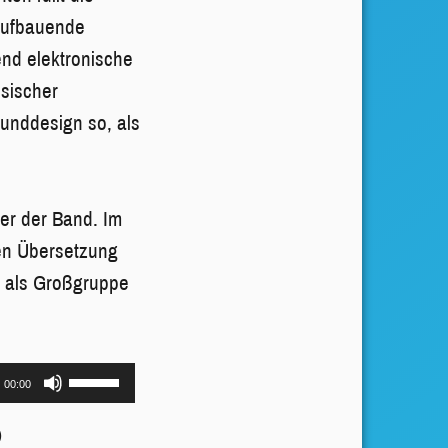
aufbauende
nd elektronische
ssischer
ounddesign so, als
er der Band. Im
hen Übersetzung
 als Großgruppe
Pfeiltasten
00:00
Hoch/Runter
)
benutzen,