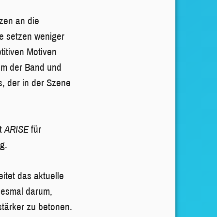
zen an die
ke setzen weniger
titiven Motiven
bum der Band und
, der in der Szene
ht
ARISE
für
ng.
itet das aktuelle
diesmal darum,
tärker zu betonen.