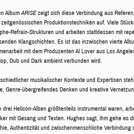
en Album
ARISE
zeigt sich diese Verbindung aus Referen
zeitgenössischen Produktionstechniken auf. Viele Stüc
ophe-Refrain-Strukturen und arbeiten stattdessen mit repe
enden Klangschichten. Es ist das inzwischen vierte Al
menarbeit mit dem Produzenten Al Lover aus Los Angeles
-Hop, Dub und Dark ambient verbunden wird.
schiedlicher musikalischer Kontexte und Expertisen ste
de, Genre-übergreifendes Denken und kreative Vernetzu
 drei Helicon-Alben größtenteils instrumental waren, arbe
rker mit Gesang und Texten. Hughes sagt, ihm gehe es 
ie, Authentizität und zwischenmenschliche Verbindung s