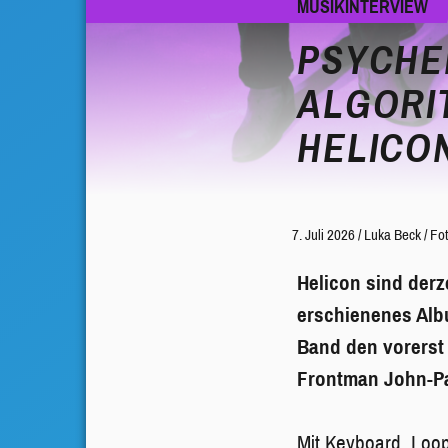
MUSIKINTERVIEW
PSYCHE
ALGORI
HELICO
7. Juli 2026
/
Luka Beck
/
Fot
Helicon sind derz
erschienenes Al
Band den vorerst 
Frontman John-P
Mit Keyboard, Loop-