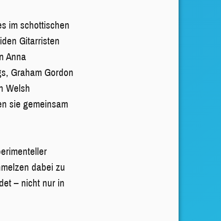
um
s im schottischen
die
iden Gitarristen
Lautstärke
in Anna
zu
ngs, Graham Gordon
regeln.
an Welsh
ten sie gemeinsam
erimenteller
hmelzen dabei zu
et – nicht nur in