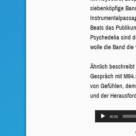
siebenköpfige Ban
Instrumentalpassa
Beats das Publikum
Psychedelia sind d
wolle die Band die
Ähnlich beschreib
Gespräch mit M94.
von Gefühlen, dem
und der Herausford
Audio-
00:00
Player