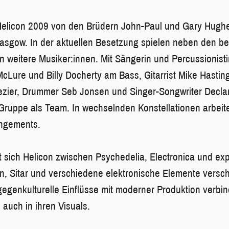
elicon 2009 von den Brüdern John-Paul und Gary Hughe
Glasgow. In der aktuellen Besetzung spielen neben den be
 weitere Musiker:innen. Mit Sängerin und Percussionist
cLure und Billy Docherty am Bass, Gitarrist Mike Hasti
hezier, Drummer Seb Jonsen und Singer-Songwriter Decl
 Gruppe als Team. In wechselnden Konstellationen arbei
angements.
 sich Helicon zwischen Psychedelia, Electronica und exp
n, Sitar und verschiedene elektronische Elemente versc
egenkulturelle Einflüsse mit moderner Produktion verbind
 auch in ihren Visuals.