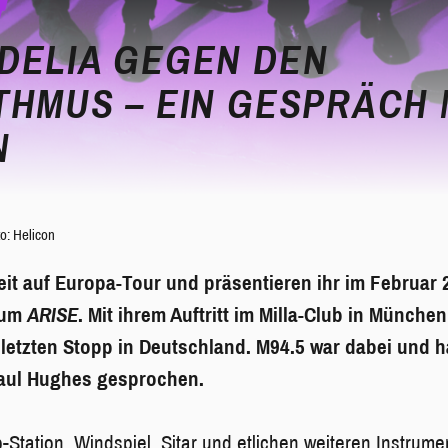
DELIA GEGEN DEN
THMUS – EIN GESPRÄCH 
N
o: Helicon
eit auf Europa-Tour und präsentieren ihr im Februar 
bum
ARISE
. Mit ihrem Auftritt im Milla-Club in München
letzten Stopp in Deutschland. M94.5 war dabei und h
aul Hughes gesprochen.
Station, Windspiel, Sitar und etlichen weiteren Instrumen