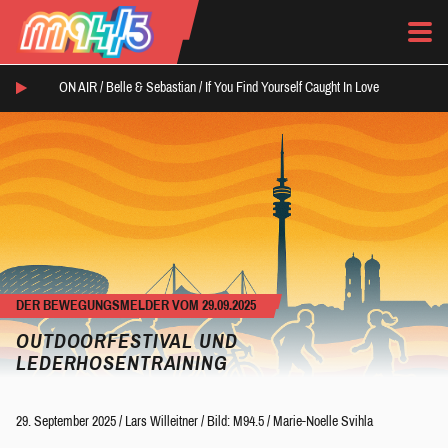
ON AIR /
Belle & Sebastian
/
If You Find Yourself Caught In Love
DER BEWEGUNGSMELDER VOM 29.09.2025
OUTDOORFESTIVAL UND
LEDERHOSENTRAINING
29. September 2025
/
Lars Willeitner
/
Bild: M94.5 / Marie-Noelle Svihla