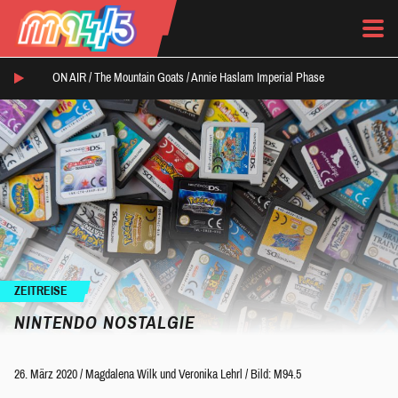
ON AIR /
The Mountain Goats
/
Annie Haslam Imperial Phase
ZEITREISE
NINTENDO NOSTALGIE
26. März 2020
/
Magdalena Wilk
und
Veronika Lehrl
/
Bild: M94.5