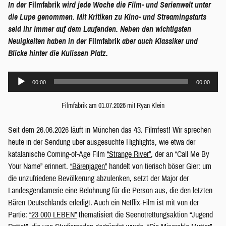
In
der
Filmfabrik
wird jede Woche die Film- und Serienwelt unter
die Lupe genommen. Mit Kritiken zu Kino- und Streamingstarts
seid ihr immer auf dem Laufenden. Neben den wichtigsten
Neuigkeiten haben in der
Filmfabrik
aber auch Klassiker und
Blicke hinter die Kulissen Platz.
Audio-
00:00
00:00
Player
Filmfabrik am 01.07.2026 mit Ryan Klein
Seit dem 26.06.2026 läuft in München das 43. Filmfest! Wir sprechen
heute in der Sendung über ausgesuchte Highlights, wie etwa der
katalanische Coming-of-Age Film
“Strange River”
, der an “Call Me By
Your Name” erinnert.
“Bärenjagen”
handelt von tierisch böser Gier: um
die unzufriedene Bevölkerung abzulenken, setzt der Major der
Landesgendamerie eine Belohnung für die Person aus, die den letzten
Bären Deutschlands erledigt. Auch ein Netflix-Film ist mit von der
Partie:
“23 000 LEBEN”
thematisiert die Seenotrettungsaktion “Jugend