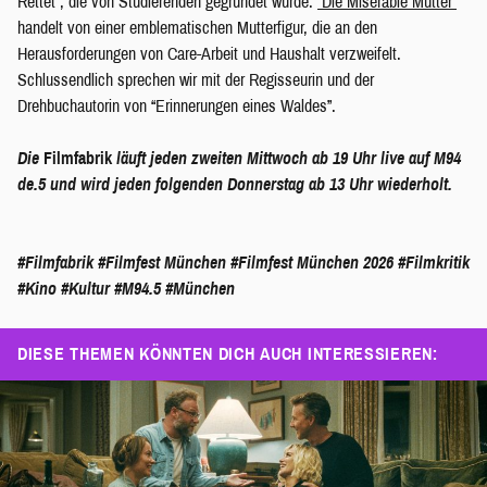
Rettet”, die von Studierenden gegründet wurde.
“Die Miserable Mutter”
handelt von einer emblematischen Mutterfigur, die an den
Herausforderungen von Care-Arbeit und Haushalt verzweifelt.
Schlussendlich sprechen wir mit der Regisseurin und der
Drehbuchautorin von “Erinnerungen eines Waldes”.
Die
Filmfabrik
läuft jeden zweiten Mittwoch ab 19 Uhr live auf M94
de.5 und wird jeden folgenden Donnerstag ab 13 Uhr wiederholt.
#Filmfabrik
#Filmfest München
#Filmfest München 2026
#Filmkritik
#Kino
#Kultur
#M94.5
#München
DIESE THEMEN KÖNNTEN DICH AUCH INTERESSIEREN: