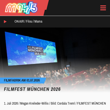
ON AIR /
Filou
/
Mama
FILMFABRIK AM 01.07.2026
FILMFEST MÜNCHEN 2026
1. Juli 2026
/
Megan Kreileder-Willis
/
Bild: Cordula Treml / FILMFEST MÜNCHEN