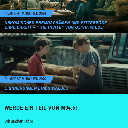
FILMFEST MÜNCHEN 2026
URKOMISCHES FREMDSCHÄMEN UND BITTERBÖSE
EHRLICHKEIT – “THE INVITE” VON OLIVIA WILDE
FILMFEST MÜNCHEN 2026
ERINNERUNGEN EINES WALDES
WERDE EIN TEIL VON M94.5!
Wir suchen Dich!