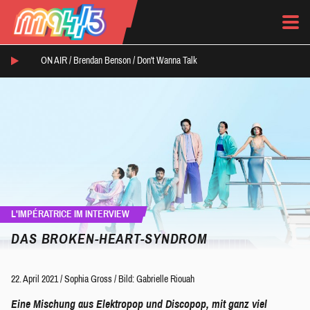
ON AIR /
Brendan Benson
/
Don't Wanna Talk
L'IMPÉRATRICE IM INTERVIEW
DAS BROKEN-HEART-SYNDROM
22. April 2021
/
Sophia Gross
/
Bild: Gabrielle Riouah
Eine Mischung aus Elektropop und Discopop, mit ganz viel