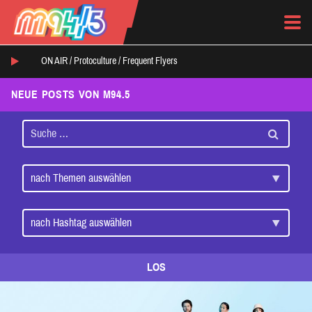
ON AIR /
Protoculture
/
Frequent Flyers
NEUE POSTS VON M94.5
LOS