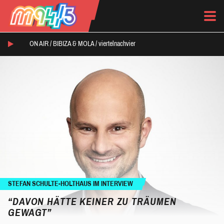
ON AIR /
BIBIZA & MOLA
/
viertelnachvier
STEFAN SCHULTE-HOLTHAUS IM INTERVIEW
“DAVON HÄTTE KEINER ZU TRÄUMEN
GEWAGT”