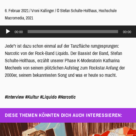
6. Februar 2021
/
Vroni Kallinger
/
© Stefan Schulte-Holthaus, Hochschule
Macromedia, 2021
Audio-
00:00
00:00
Player
Jede*r ist dazu schon einmal auf der Tanzfläche rumgesprungen:
Narcotic von der Rock-Band Liquido. Der Bassist der Band, Stefan
Schulte-Holthaus, erzählt unserer Phase K-Moderatorin Katharina
Mecheels von seinem plötzlichen Aufstieg zum Rockstar Anfang der
2000er, seinem bekanntesten Song und was er heute so macht.
#Interview
#Kultur
#Liquido
#Narcotic
DIESE THEMEN KÖNNTEN DICH AUCH INTERESSIEREN: