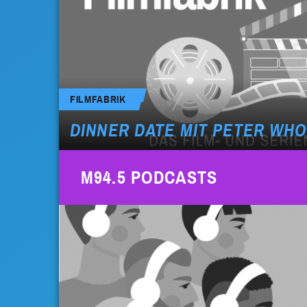
FILMFABRIK
DINNER DATE MIT PETER WH
M94.5 PODCASTS