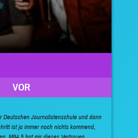
VOR
ur Deutschen Journalistenschule und dann
chritt ist ja immer noch nichts kommend,
n. M94.5 hat mir dieses Vertrauen