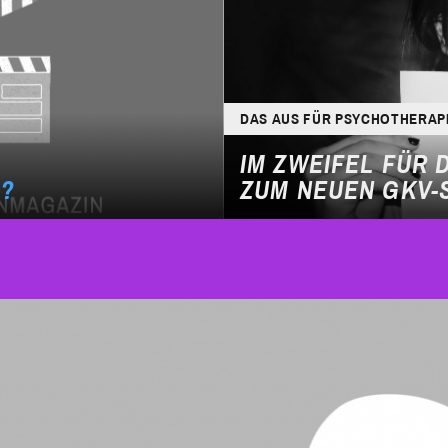
DAS AUS FÜR PSYCHOTHERAP
IM ZWEIFEL FÜR 
O?
ZUM NEUEN GKV-