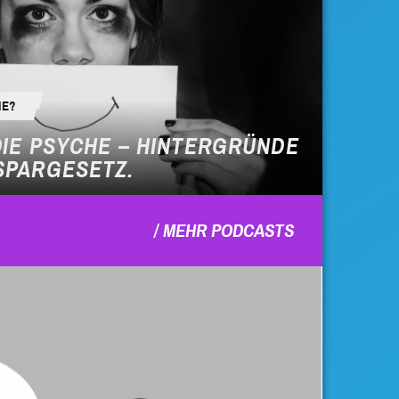
IE?
DIE PSYCHE – HINTERGRÜNDE
SPARGESETZ.
MEHR PODCASTS