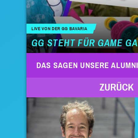
LIVE VON DER GG BAVARIA
GG STEHT FÜR GAME GA
DAS SAGEN UNSERE ALUMN
ZURÜCK
t, den
, Bina,
athi,