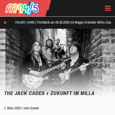
ON AIR /
m945
/
Filmfabrik am 05.08.2026 mit Megan Kreileder-Willis (Ganz
THE JACK CADES + ZUKUNFT IM MILLA
1. März 2024
/
Juno Graner