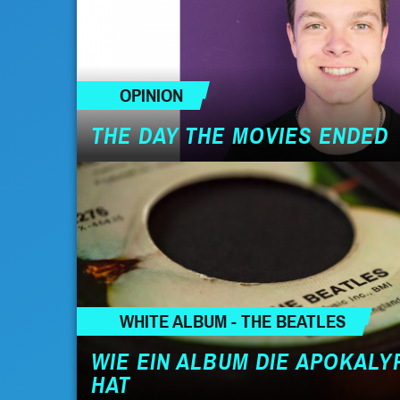
OPINION
THE DAY THE MOVIES ENDED
WHITE ALBUM - THE BEATLES
WIE EIN ALBUM DIE APOKALY
HAT