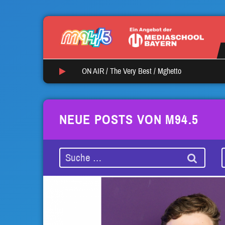
ON AIR /
The Very Best
/
Mghetto
NEUE POSTS VON M94.5