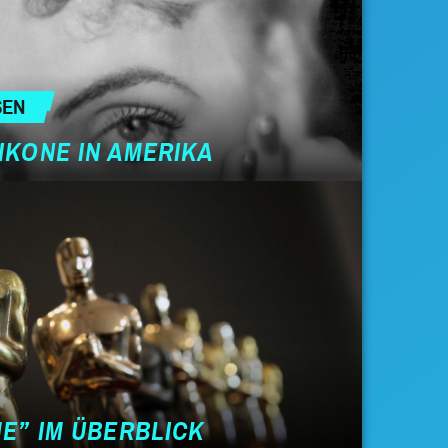
SEN
IKONE IN AMERIKA
ME” IM ÜBERBLICK