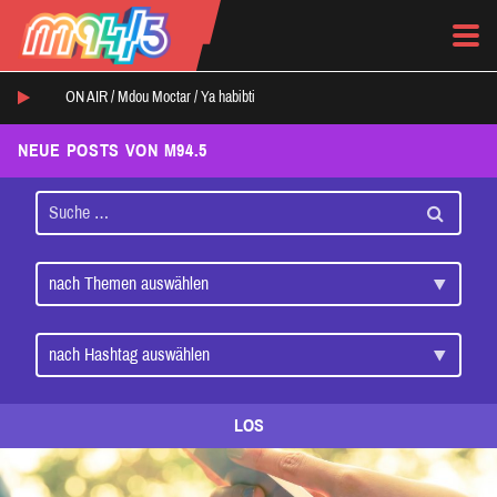
ON AIR /
Mdou Moctar
/
Ya habibti
NEUE POSTS VON M94.5
LOS