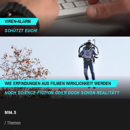
VIREN-ALARM
SCHÜTZT EUCH!
WIE ERFINDUNGEN AUS FILMEN WIRKLICHKEIT WERDEN
NOCH SCIENCE-FICTION ODER DOCH SCHON REALITÄT?
M94.5
Themen