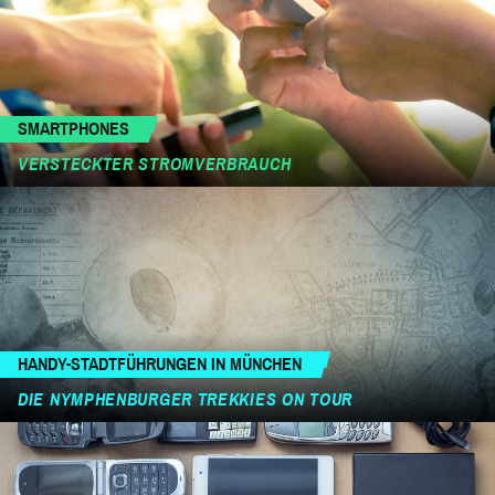
SMARTPHONES
VERSTECKTER STROMVERBRAUCH
HANDY-STADTFÜHRUNGEN IN MÜNCHEN
DIE NYMPHENBURGER TREKKIES ON TOUR