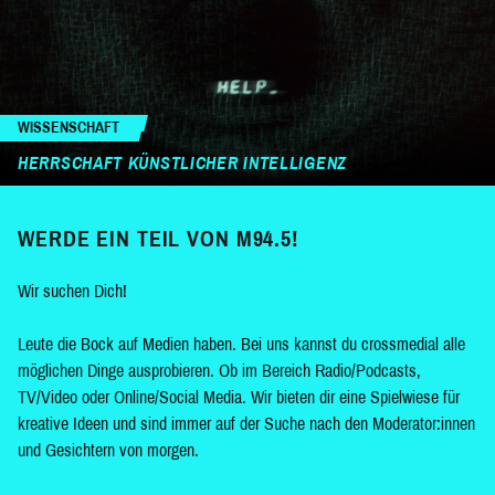
WISSENSCHAFT
HERRSCHAFT KÜNSTLICHER INTELLIGENZ
WERDE EIN TEIL VON M94.5!
Wir suchen Dich!
Leute die Bock auf Medien haben. Bei uns kannst du crossmedial alle
möglichen Dinge ausprobieren. Ob im Bereich Radio/Podcasts,
TV/Video oder Online/Social Media. Wir bieten dir eine Spielwiese für
kreative Ideen und sind immer auf der Suche nach den Moderator:innen
und Gesichtern von morgen.