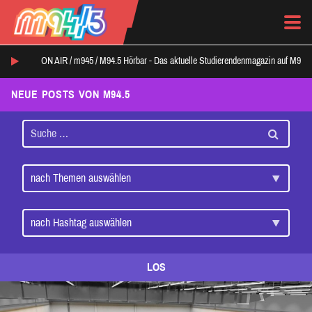
ON AIR /
m945
/
M94.5 Hörbar - Das aktuelle Studierendenmagazin auf M94.5
NEUE POSTS VON M94.5
LOS