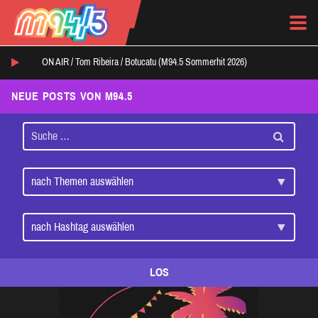
ON AIR /
Tom Ribeira
/
Botucatu (M94.5 Sommerhit 2026)
NEUE POSTS VON M94.5
LOS