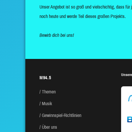
Unser Angebot ist so groß und vielschichtig, dass für 
noch heute und werde Teil dieses großen Projekts.
Bewirb dich bei uns!
Unsere
M94.5
Themen
Musik
Gewinnspiel-Richtlinien
Über uns