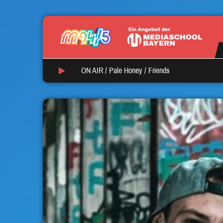
ON AIR /
Pale Honey
/
Friends