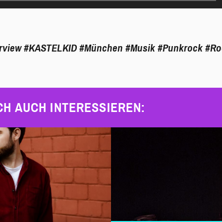
rview
#KASTELKID
#München
#Musik
#Punkrock
#Ro
CH AUCH INTERESSIEREN: