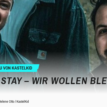
MU VON KASTELKID
 STAY – WIR WOLLEN BLE
Helene Otto
/
KastelKid