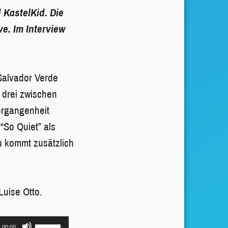
 KastelKid. Die
ve
. Im Interview
 Salvador Verde
 drei zwischen
ergangenheit
“So Quiet” als
u kommt zusätzlich
Luise Otto.
Pfeiltasten
00:00