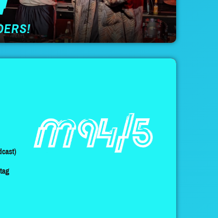
DERS!
cast)
ltag