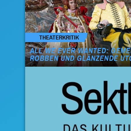
THEATERKRITIK
ALL WE EVER WANTED: GEME
ROBBEN UND GLÄNZENDE UT