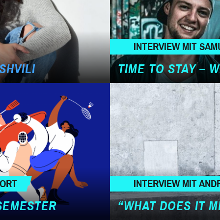
INTERVIEW MIT SAM
SHVILI
TIME TO STAY – 
PORT
INTERVIEW MIT AND
SEMESTER
“WHAT DOES IT M