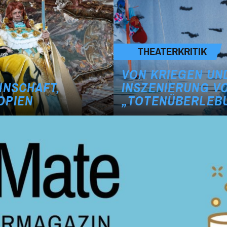
THEATERKRITIK
VON KRIEGEN UND
INSCHAFT,
INSZENIERUNG V
OPIEN
„TOTENÜBERLEB