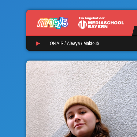
ON AIR /
Alewya
/
Maktoub