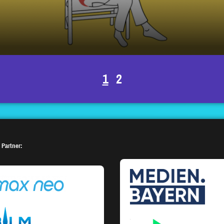
1
2
 Partner: