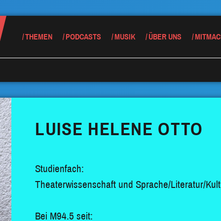
THEMEN
PODCASTS
MUSIK
ÜBER UNS
MITMAC
LUISE HELENE OTTO
Studienfach:
Theaterwissenschaft und Sprache/Literatur/Kult
Bei M94.5 seit: