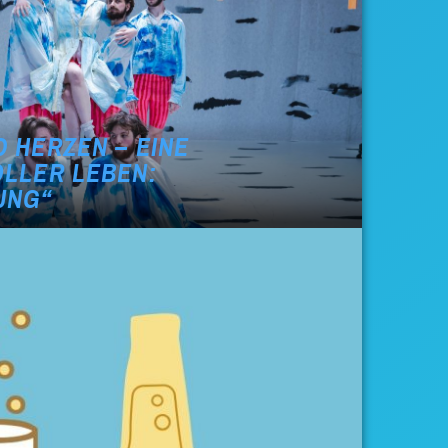
 HERZEN – EINE
OLLER LEBEN:
UNG“