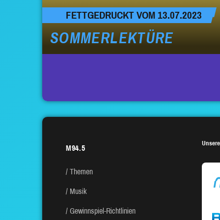
FETTGEDRUCKT VOM 13.07.2023
SOMMERLEKTÜRE
SEITENNUMMERIERUNG
DER
BEITRÄGE
Unsere
M94.5
Themen
Musik
Gewinnspiel-Richtlinien