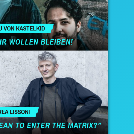
U VON KASTELKID
WIR WOLLEN BLEIBEN!
REA LISSONI
EAN TO ENTER THE MATRIX?”