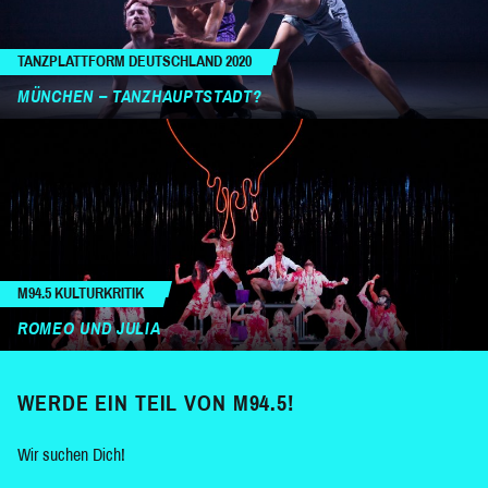
TANZPLATTFORM DEUTSCHLAND 2020
MÜNCHEN – TANZHAUPTSTADT?
M94.5 KULTURKRITIK
ROMEO UND JULIA
WERDE EIN TEIL VON M94.5!
Wir suchen Dich!