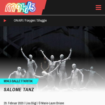
ON AIR /
Foxygen
/
Shuggie
M94.5 BALLETTKRITIK
SALOME TANZ
29. Februar 2020
/
Lisa Bögl
/
© Marie-Laure Briane