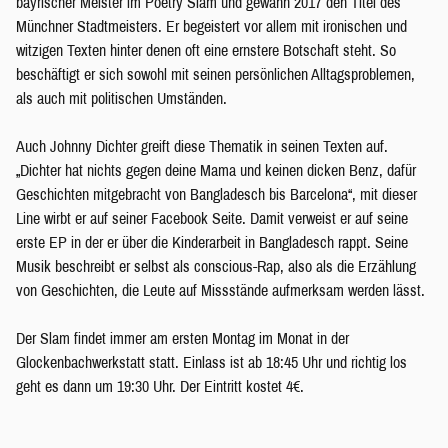
bayrischer Meister im Poetry Slam und gewann 2017 den Titel des
Münchner Stadtmeisters. Er begeistert vor allem mit ironischen und
witzigen Texten hinter denen oft eine ernstere Botschaft steht. So
beschäftigt er sich sowohl mit seinen persönlichen Alltagsproblemen,
als auch mit politischen Umständen.
Auch Johnny Dichter greift diese Thematik in seinen Texten auf.
„Dichter hat nichts gegen deine Mama und keinen dicken Benz, dafür
Geschichten mitgebracht von Bangladesch bis Barcelona“, mit dieser
Line wirbt er auf seiner Facebook Seite. Damit verweist er auf seine
erste EP in der er über die Kinderarbeit in Bangladesch rappt. Seine
Musik beschreibt er selbst als conscious-Rap, also als die Erzählung
von Geschichten, die Leute auf Missstände aufmerksam werden lässt.
Der Slam findet immer am ersten Montag im Monat in der
Glockenbachwerkstatt statt. Einlass ist ab 18:45 Uhr und richtig los
geht es dann um 19:30 Uhr. Der Eintritt kostet 4€.