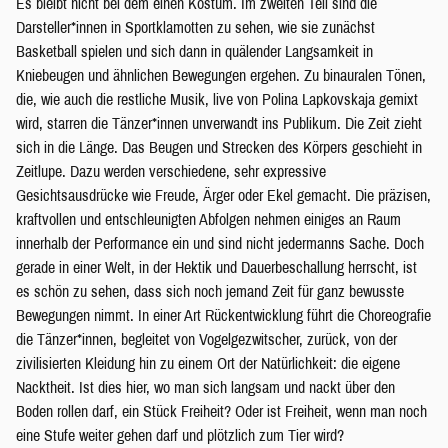
Es bleibt nicht bei dem einen Kostüm. Im zweiten Teil sind die
Darsteller*innen in Sportklamotten zu sehen, wie sie zunächst
Basketball spielen und sich dann in quälender Langsamkeit in
Kniebeugen und ähnlichen Bewegungen ergehen. Zu binauralen Tönen,
die, wie auch die restliche Musik, live von Polina Lapkovskaja gemixt
wird, starren die Tänzer*innen unverwandt ins Publikum. Die Zeit zieht
sich in die Länge. Das Beugen und Strecken des Körpers geschieht in
Zeitlupe. Dazu werden verschiedene, sehr expressive
Gesichtsausdrücke wie Freude, Ärger oder Ekel gemacht. Die präzisen,
kraftvollen und entschleunigten Abfolgen nehmen einiges an Raum
innerhalb der Performance ein und sind nicht jedermanns Sache. Doch
gerade in einer Welt, in der Hektik und Dauerbeschallung herrscht, ist
es schön zu sehen, dass sich noch jemand Zeit für ganz bewusste
Bewegungen nimmt. In einer Art Rückentwicklung führt die Choreografie
die Tänzer*innen, begleitet von Vogelgezwitscher, zurück, von der
zivilisierten Kleidung hin zu einem Ort der Natürlichkeit: die eigene
Nacktheit. Ist dies hier, wo man sich langsam und nackt über den
Boden rollen darf, ein Stück Freiheit? Oder ist Freiheit, wenn man noch
eine Stufe weiter gehen darf und plötzlich zum Tier wird?