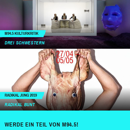
M94.5 KULTURKRITIK
DREI SCHWESTERN
RADIKAL JUNG 2019
RADIKAL BUNT
WERDE EIN TEIL VON M94.5!