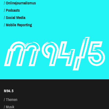
Onlinejournalismus
Podcasts
Social Media
Mobile Reporting
M94.5
Themen
Musik